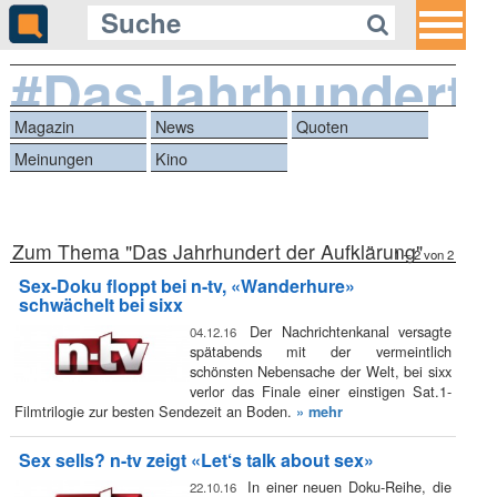
#DasJahrhundertd
Magazin
News
Quoten
Meinungen
Kino
Zum Thema "Das Jahrhundert der Aufklärung"
1 – 2 von 2
Sex-Doku floppt bei n-tv, «Wanderhure»
schwächelt bei sixx
Der Nachrichtenkanal versagte
04.12.16
spätabends mit der vermeintlich
schönsten Nebensache der Welt, bei sixx
verlor das Finale einer einstigen Sat.1-
Filmtrilogie zur besten Sendezeit an Boden.
» mehr
Sex sells? n-tv zeigt «Let‘s talk about sex»
In einer neuen Doku-Reihe, die
22.10.16