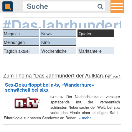
#DasJahrhundertd
Magazin
News
Quoten
Meinungen
Kino
Täglich aktuell
Wöchentliche
Marktanteile
Reihen
Zum Thema "Das Jahrhundert der Aufklärung"
1 – 1 von 1
Sex-Doku floppt bei n-tv, «Wanderhure»
schwächelt bei sixx
Der Nachrichtenkanal versagte
04.12.16
spätabends mit der vermeintlich
schönsten Nebensache der Welt, bei sixx
verlor das Finale einer einstigen Sat.1-
Filmtrilogie zur besten Sendezeit an Boden.
» mehr