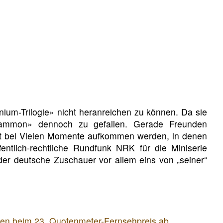
nnium-Trilogie» nicht heranreichen zu können. Da sie
«Mammon» dennoch zu gefallen. Gerade Freunden
eit bei Vielen Momente aufkommen werden, in denen
ntlich-rechtliche Rundfunk NRK für die Miniserie
der deutsche Zuschauer vor allem eins von „seiner“
iten beim 23. Quotenmeter-Fernsehpreis ab.