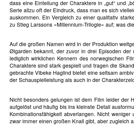
dass eine Einteilung der Charaktere in „gut“ und „bö
Serie allzu oft der Eindruck, dass man es sich viel
auskommen. Ein Vergleich zu einer qualitativ star
zu Stieg Larssons «Millennium-Trilogie» auf; was die
Auf die großen Namen wird in der Produktion weitge
Øigarden bekannt, der zuvor in drei Episoden der
lediglich wirklichen Kennern des norwegischen Fi
Charaktere sind stark gespielt und tragen die Skandi
gebrachte Vibeke Haglind bietet eine seltsam ambival
der Schauspielleistung als auch in der Charakterz
Nicht besonders gelungen ist dem Film leider der 
aufgelöst und häufig bis ins kleinste Detail ausform
Kombinationsfähigkeit abverlangen. Nicht weniger 
zwar immer einen großen Knall gibt, aber zugleich a