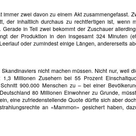
t immer zwei davon zu einem Akt zusammengefasst. Z
itt, der inhaltlich durchaus zu rechtfertigen ist, wen
 Gerade in Teil zwei bekommt der Zuschauer allerding
ingt der Produktion in den insgesamt 324 Minuten (
 Leerlauf oder zumindest einige Längen, andererseits a
Skandinaviers nicht machen müssen. Nicht nur, weil die
,3 Millionen Zusehern bei 55 Prozent Einschaltquote
Schnitt 900.000 Menschen zu – bei einer Bevölkerun
Deutschland 80 Millionen Einwohner zu Grunde, müsst
sein, eine zufriedenstellende Quote dürfte sich aber d
sstrahlungsrechte an «Mammon» gesichert haben, da