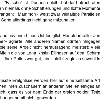
er "Falsche" ist. Dennoch bleibt bei der betrachteten
guren niemals ohne Schattierungen und lichte Momente
rängen: «Mammon» weist zwar vielfältige Parallelen
 Serie allerdings nicht ganz mitzuhalten.
dinaviens) hinaus ist lediglich Hauptdarsteller Jon
mer» agierte. Alle anderen Namen dürften hingegen
e seine Arbeit nicht herausragend meistert: Viele
 Allein die von Lena Kristin Ellingsen auf dem Schirm
t ihre Rolle zwar gut, aber bleibt zugleich sowohl in
asste Ereignisse werden hier auf eine seltsame Art
lichen ihren Zuschauern an anderen Stellen einiges an
auch, dass es vor dem Ende der ersten beiden Teile
ffhanger somit nicht geworden.