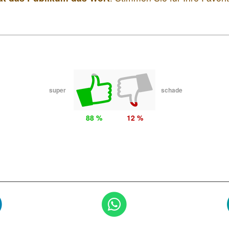
super
schade
88 %
12 %