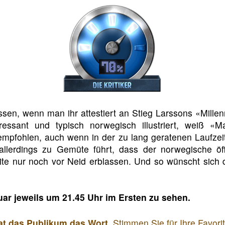
assen, wenn man ihr attestiert an Stieg Larssons «Mille
essant und typisch norwegisch illustriert, weiß 
 empfohlen, auch wenn in der zu lang geratenen Laufz
lerdings zu Gemüte führt, dass der norwegische öffe
eite nur noch vor Neid erblassen. Und so wünscht sich 
nuar jeweils um 21.45 Uhr im Ersten zu sehen.
hat das Publikum das Wort
. Stimmen Sie für Ihre Favor