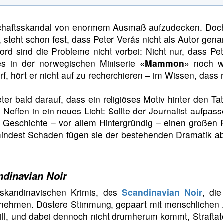
schaftsskandal von enormem Ausmaß aufzudecken. Doch s
, steht schon fest, dass Peter Verås nicht als Autor gen
rd sind die Probleme nicht vorbei: Nicht nur, dass Pe
s in der norwegischen Miniserie
«Mammon»
noch we
rf, hört er nicht auf zu recherchieren – im Wissen, dass 
er bald darauf, dass ein religiöses Motiv hinter den T
s Neffen in ein neues Licht: Sollte der Journalist aufpa
er Geschichte – vor allem Hintergründig – einen große
dest Schaden fügen sie der bestehenden Dramatik aber
dinavian Noir
 skandinavischen Krimis, des
Scandinavian Noir
, di
t nehmen. Düstere Stimmung, gepaart mit menschlichen A
will, und dabei dennoch nicht drumherum kommt, Straft