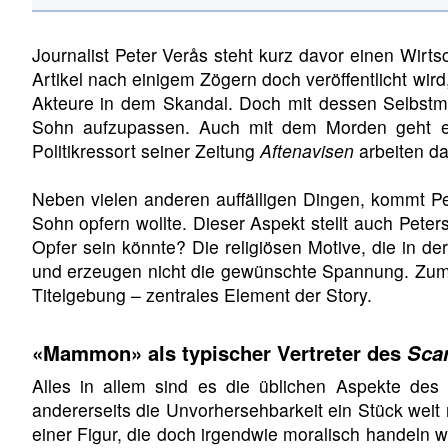
Journalist Peter Verås steht kurz davor einen Wirt
Artikel nach einigem Zögern doch veröffentlicht wird
Akteure in dem Skandal. Doch mit dessen Selbstmo
Sohn aufzupassen. Auch mit dem Morden geht e
Politikressort seiner Zeitung
Aftenavisen
arbeiten da
Neben vielen anderen auffälligen Dingen, kommt Pet
Sohn opfern wollte. Dieser Aspekt stellt auch Peter
Opfer sein könnte? Die religiösen Motive, die in d
und erzeugen nicht die gewünschte Spannung. Zumin
Titelgebung – zentrales Element der Story.
«Mammon» als typischer Vertreter des
Scan
Alles in allem sind es die üblichen Aspekte des
andererseits die Unvorhersehbarkeit ein Stück wei
einer Figur, die doch irgendwie moralisch handeln 