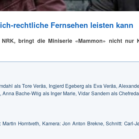
ich-rechtliche Fernsehen leisten kann
RK, bringt die Miniserie «Mammon» nicht nur Kri
mdahl als Tore Verås, Ingjerd Egeberg als Eva Verås, Alexande
n, Anna Bache-Wiig als Inger Marie, Vidar Sandem als Chefreda
: Martin Horntveth, Kamera: Jon Anton Brekne, Schnitt: Carl