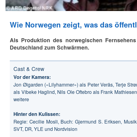
Wie Norwegen zeigt, was das öffentl
Als Produktion des norwegischen Fernsehens N
Deutschland zum Schwärmen.
Cast & Crew
Vor der Kamera:
Jon Øigarden («Lilyhammer») als Peter Verås, Terje Strø
als Vibeke Haglind, Nils Ole Oftebro als Frank Mathiese
weitere
Hinter den Kulissen:
Regie: Cecilie Mosli, Buch: Gjermund S. Eriksen, Musik
SVT, DR, YLE und Nordvision