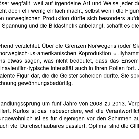
se“ wegfällt, weil auf irgendeine Art und Weise jeder d
leicht doch ein wenig einfach macht, selbst wenn die Fi
ken norwegischen Produktion dürfte sich besonders aufd
 Spannung und die Bildästhetik anbelangt, schafft es die
hend verzichtet: Über die Grenzen Norwegens (oder Skan
 norwegisch-us-amerikanischen Koproduktion «Lilyham
lms etwas sagen, was nicht bedeutet, dass das Ensembl
navienfilm-typische Intensität auch in ihren Rollen fort.
ente Figur dar, die die Geister scheiden dürfte. Sie spiel
eichnung gewöhnungsbedürftig.
Handlungssprung um fünf Jahre von 2008 zu 2013. Verp
uliert. Kurios ist das insbesondere, weil die Verantwort
ungewöhnlich ist es für diejenigen vor den Schirmen 
uch viel Durchschaubares passiert. Optimal sind die Cli