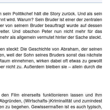
ein Politikchef hält die Story zurück. Und als sein
annt wird. Warum? Sein Bruder ist einer der zentralen
ter von seinem Bruder beauftragt wurde auf dessen
iter. Und obschon Peter nun nicht mehr für das
mehr als allgemein vermutet hinter der Sache steckt.
aten steckt: Die Geschichte von Abraham, der seinen
ssen, weil der Sohn seines Bruders sonst das nächste
n Raum einnehmen, wirken dabei oft etwas zu gewollt
 nicht zu. Außerdem bleiben sie – allein durch die
e den Film einerseits funktionieren lassen und ihm
bgründen, (Wirtschafts-)Kriminalität und zumindest
aten zu begehen. Gewissermaßen ist es auch typisch,