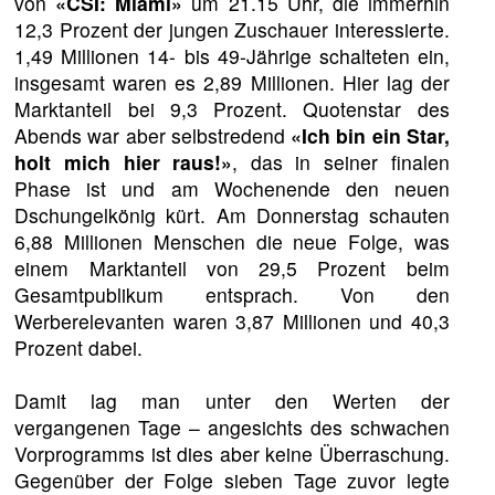
von
«CSI: Miami»
um 21.15 Uhr, die immerhin
12,3 Prozent der jungen Zuschauer interessierte.
1,49 Millionen 14- bis 49-Jährige schalteten ein,
insgesamt waren es 2,89 Millionen. Hier lag der
Marktanteil bei 9,3 Prozent. Quotenstar des
Abends war aber selbstredend
«Ich bin ein Star,
holt mich hier raus!»
, das in seiner finalen
Phase ist und am Wochenende den neuen
Dschungelkönig kürt. Am Donnerstag schauten
6,88 Millionen Menschen die neue Folge, was
einem Marktanteil von 29,5 Prozent beim
Gesamtpublikum entsprach. Von den
Werberelevanten waren 3,87 Millionen und 40,3
Prozent dabei.
Damit lag man unter den Werten der
vergangenen Tage – angesichts des schwachen
Vorprogramms ist dies aber keine Überraschung.
Gegenüber der Folge sieben Tage zuvor legte