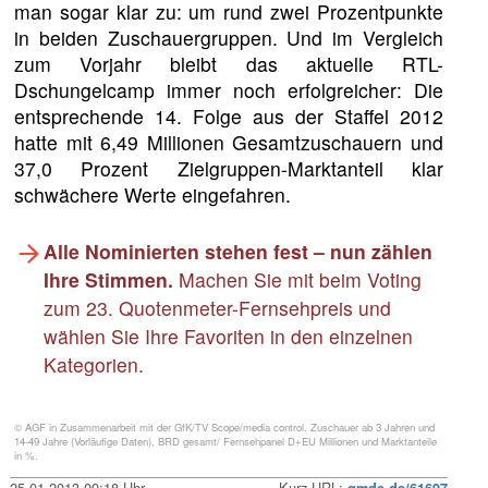
man sogar klar zu: um rund zwei Prozentpunkte
in beiden Zuschauergruppen. Und im Vergleich
zum Vorjahr bleibt das aktuelle RTL-
Dschungelcamp immer noch erfolgreicher: Die
entsprechende 14. Folge aus der Staffel 2012
hatte mit 6,49 Millionen Gesamtzuschauern und
37,0 Prozent Zielgruppen-Marktanteil klar
schwächere Werte eingefahren.
Alle Nominierten stehen fest – nun zählen
Ihre Stimmen.
Machen Sie mit beim Voting
zum 23. Quotenmeter-Fernsehpreis und
wählen Sie Ihre Favoriten in den einzelnen
Kategorien.
© AGF in Zusammenarbeit mit der GfK/TV Scope/media control. Zuschauer ab 3 Jahren und
14-49 Jahre (Vorläufige Daten), BRD gesamt/ Fernsehpanel D+EU Millionen und Marktanteile
in %.
25.01.2013 09:18 Uhr
Kurz-URL:
qmde.de/61697