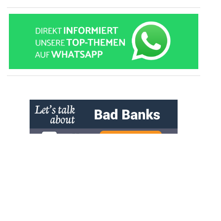
» zur Desktop-Version
Qtalk-Forum