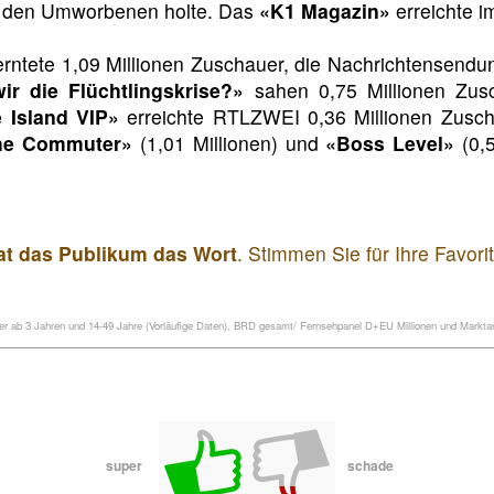
ei den Umworbenen holte. Das
«K1 Magazin»
erreichte i
tete 1,09 Millionen Zuschauer, die Nachrichtensendung
ir die Flüchtlingskrise?»
sahen 0,75 Millionen Zus
 Island VIP»
erreichte RTLZWEI 0,36 Millionen Zusch
he Commuter»
(1,01 Millionen) und
«Boss Level»
(0,5
hat das Publikum das Wort
. Stimmen Sie für Ihre Favor
 ab 3 Jahren und 14-49 Jahre (Vorläufige Daten), BRD gesamt/ Fernsehpanel D+EU Millionen und Marktant
super
schade