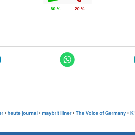
80 %
20 %
er
•
heute journal
•
maybrit illner
•
The Voice of Germany
•
K