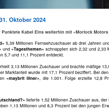
31. Oktober 2024
? Punktete Kabel Eins weiterhin mit «Morlock Motor
d»
5,39 Millionen Fernsehzuschauer ab drei Jahren und
»
und
«Tagesthemen»
schnappten sich 2,32 und 2,33 Mi
 5,7 und 11,1 Prozent entdeckt.
rhielt 3,13 Millionen Zuschauer und brachte mäßige 13,
r Marktanteil wurde mit 17,1 Prozent beziffert. Bei den
hen
«maybrit illner»
, die 1.001. Folge erzielte 12,8 
eutschland?»
lieferte 1,52 Millionen Zuschauer aus, der 
eben 1,13 Millionen und 8,3 Prozent bei den jungen 