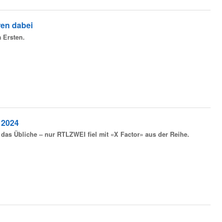
ren dabei
 Ersten.
 2024
das Übliche – nur RTLZWEI fiel mit «X Factor» aus der Reihe.