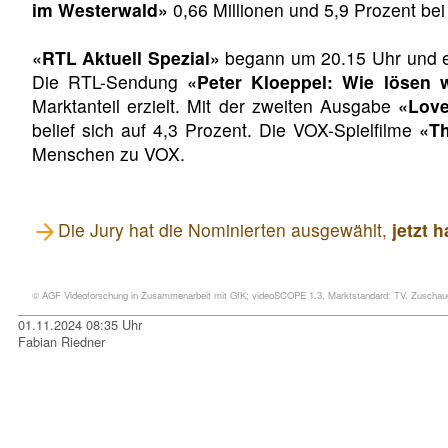
im Westerwald»
0,66 Millionen und 5,9 Prozent b
«RTL Aktuell Spezial»
begann um 20.15 Uhr und ern
Die RTL-Sendung
«Peter Kloeppel: Wie lösen w
Marktanteil erzielt. Mit der zweiten Ausgabe
«Love
belief sich auf 4,3 Prozent. Die VOX-Spielfilme
«T
Menschen zu VOX.
Die Jury hat die Nominierten ausgewählt,
jetzt 
© AGF Videoforschung in Zusammenarbeit mit GfK; videoSCOPE 1.3, Marktstandard: TV. Zuschauer
01.11.2024 08:35 Uhr
Fabian Riedner