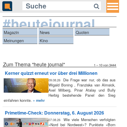
#heutejournal
Magazin
News
Quoten
Meinungen
Kino
Zum Thema "heute journal"
1 – 10 von 3444
Kerner quizzt erneut vor über drei Millionen
Die Frage war nur, ob das aus
09.08.26
Wigald Boning , Franziska van Almsick,
Axel Milberg, Pinar Atalay und Bully
Herbig bestehende Panel den Sieg
einfahren konnte.
» mehr
Primetime-Check: Donnerstag, 6. August 2026
Wie viele Menschen verfolgten
07.08.26
«Nord bei Nordwest»? Punktete «Born