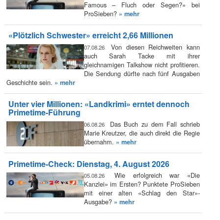
Famous – Fluch oder Segen?» bei
ProSieben?
» mehr
«Plötzlich Schwester» erreicht 2,66 Millionen
Von diesen Reichweiten kann
07.08.26
auch Sarah Tacke mit ihrer
gleichnamigen Talkshow nicht profitieren.
Die Sendung dürfte nach fünf Ausgaben
Geschichte sein.
» mehr
Unter vier Millionen: «Landkrimi» erntet dennoch
Primetime-Führung
Das Buch zu dem Fall schrieb
06.08.26
Marie Kreutzer, die auch direkt die Regie
übernahm.
» mehr
Primetime-Check: Dienstag, 4. August 2026
Wie erfolgreich war «Die
05.08.26
Kanzlei» im Ersten? Punktete ProSieben
mit einer alten «Schlag den Star»-
Ausgabe?
» mehr