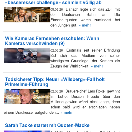
«besseresser challenge» schmiert völlig ab
Danach legte sich das ZDF mit
05.08.26
der Deutschen Bahn an. Die
Einschaltquoten waren zumindest bei
den Jungen gut.
» mehr
Wie Kameras Fernsehen erschufen: Wenn
Kameras verschwinden (9)
Erstmals seit seiner Erfindung
02.08.26
löst sich das Medium von seiner
wichtigsten Grundlage: der Kamera als
Zeugin der Wirklichkeit.
» mehr
Todsicherer Tipp: Neuer «Wilsberg»-Fall holt
Primetime-Führung
Brauereichef Lars Roxel gewinnt
02.08.26
im Lotto. Dessen Freude über den
Millionengewinn währt nicht lange, denn
schon bald wird er erschlagen neben
einem Braukessel aufgefunden...
» mehr
Sarah Tacke startet mit Quoten-Macke