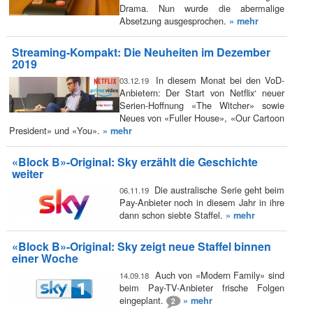
Drama. Nun wurde die abermalige
Absetzung ausgesprochen.
» mehr
Streaming-Kompakt: Die Neuheiten im Dezember
2019
In diesem Monat bei den VoD-
03.12.19
Anbietern: Der Start von Netflix‘ neuer
Serien-Hoffnung «The Witcher» sowie
Neues von «Fuller House», «Our Cartoon
President» und «You».
» mehr
«Block B»-Original: Sky erzählt die Geschichte
weiter
Die australische Serie geht beim
06.11.19
Pay-Anbieter noch in diesem Jahr in ihre
dann schon siebte Staffel.
» mehr
«Block B»-Original: Sky zeigt neue Staffel binnen
einer Woche
Auch von «Modern Family» sind
14.09.18
beim Pay-TV-Anbieter frische Folgen
eingeplant.
» mehr
2