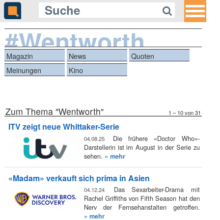
#Wentworth
Magazin
News
Quoten
Meinungen
Kino
Zum Thema "Wentworth"
1 – 10 von 31
ITV zeigt neue Whittaker-Serie
Die frühere «Doctor Who»-
04.08.25
Darstellerin ist im August in der Serie zu
sehen.
» mehr
«Madam» verkauft sich prima in Asien
Das Sexarbeiter-Drama mit
04.12.24
Rachel Griffiths von Fifth Season hat den
Nerv der Fernsehanstalten getroffen.
» mehr