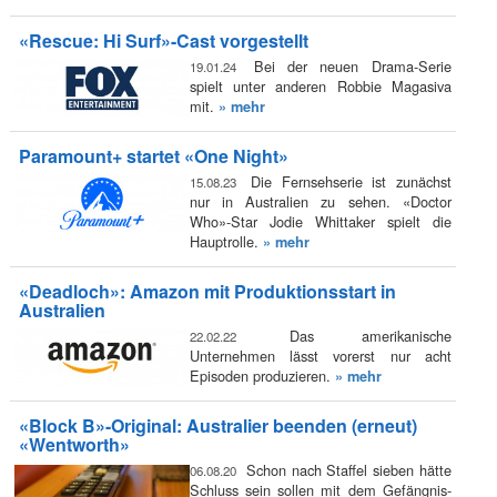
«Rescue: Hi Surf»-Cast vorgestellt
Bei der neuen Drama-Serie
19.01.24
spielt unter anderen Robbie Magasiva
mit.
» mehr
Paramount+ startet «One Night»
Die Fernsehserie ist zunächst
15.08.23
nur in Australien zu sehen. «Doctor
Who»-Star Jodie Whittaker spielt die
Hauptrolle.
» mehr
«Deadloch»: Amazon mit Produktionsstart in
Australien
Das amerikanische
22.02.22
Unternehmen lässt vorerst nur acht
Episoden produzieren.
» mehr
«Block B»-Original: Australier beenden (erneut)
«Wentworth»
Schon nach Staffel sieben hätte
06.08.20
Schluss sein sollen mit dem Gefängnis-