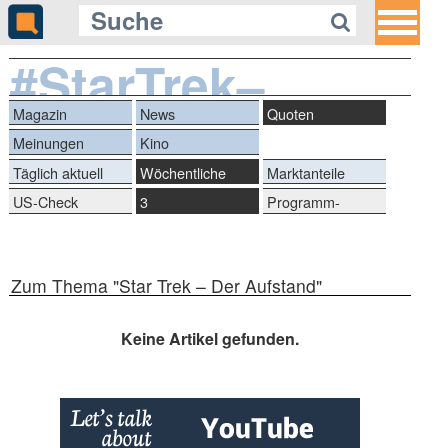
#StarTrek–
DerAufstand
Magazin
News
Quoten
Meinungen
Kino
Täglich aktuell
Wöchentliche
Marktanteile
Reihen
US-Check
3
Programm-
Quotengeheimnisse
Marken
Zum Thema "Star Trek – Der Aufstand"
Keine Artikel gefunden.