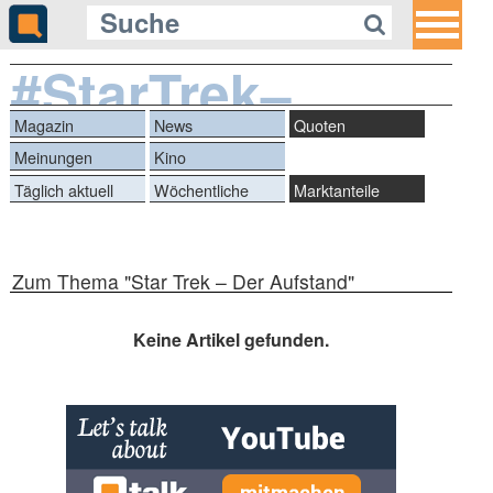
#StarTrek–
DerAufstand
Magazin
News
Quoten
Meinungen
Kino
Täglich aktuell
Wöchentliche
Marktanteile
Reihen
Zum Thema "Star Trek – Der Aufstand"
Keine Artikel gefunden.