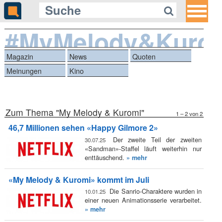
#MyMelody&Kuro
Magazin
News
Quoten
Meinungen
Kino
Zum Thema "My Melody & Kuromi"
1 – 2 von 2
46,7 Millionen sehen «Happy Gilmore 2»
Der zweite Teil der zweiten
30.07.25
«Sandman»-Staffel läuft weiterhin nur
enttäuschend.
» mehr
«My Melody & Kuromi» kommt im Juli
Die Sanrio-Charaktere wurden in
10.01.25
einer neuen Animationsserie verarbeitet.
» mehr