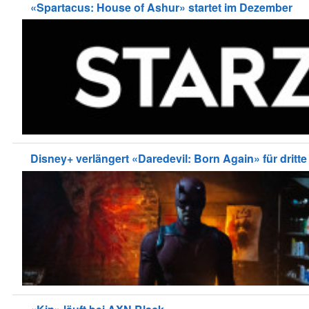
«Spartacus: House of Ashur» startet im Dezember
Disney+ verlängert «Daredevil: Born Again» für dritte 