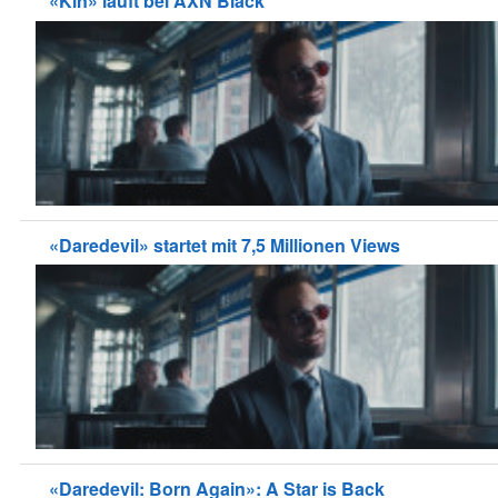
«Kin» läuft bei AXN Black
«Daredevil» startet mit 7,5 Millionen Views
«Daredevil: Born Again»: A Star is Back