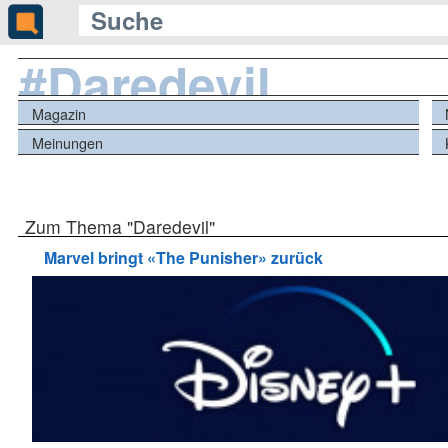
#Daredevil
Magazin
Meinungen
Zum Thema "Daredevil"
Marvel bringt «The Punisher» zurück