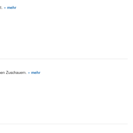
zt.
» mehr
onen Zuschauern.
» mehr