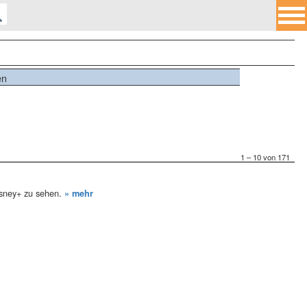
en
1 – 10 von 171
isney+ zu sehen.
» mehr