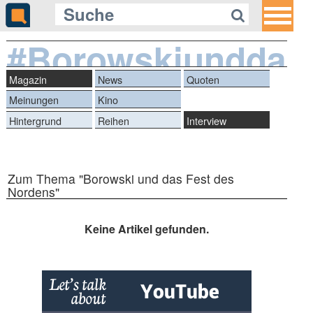
#Borowskiunddas
Magazin
News
Quoten
Meinungen
Kino
Hintergrund
Reihen
Interview
Zum Thema "Borowski und das Fest des
Nordens"
Keine Artikel gefunden.