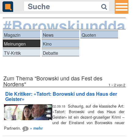
#Borowskiunddas
Magazin
News
Quoten
Meinungen
Kino
TV-Kritik
Debatte
Zum Thema "Borowski und das Fest des
Nordens"
1 – 2 von 2
Die Kritiker: «Tatort: Borowski und das Haus der
Geister»
Schaurig, auf die klassische Art:
02.09.18
«Tatort: Borowski und das Haus der
Geister» ist ein dezent-gruseliger Krimi –
und der Einstand von Borowskis neuer
Partnerin.
» mehr
3