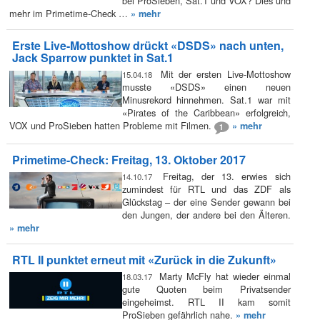
bei ProSieben, Sat.1 und VOX? Dies und
mehr im Primetime-Check …
» mehr
Erste Live-Mottoshow drückt «DSDS» nach unten,
Jack Sparrow punktet in Sat.1
Mit der ersten Live-Mottoshow
15.04.18
musste «DSDS» einen neuen
Minusrekord hinnehmen. Sat.1 war mit
«Pirates of the Caribbean» erfolgreich,
VOX und ProSieben hatten Probleme mit Filmen.
» mehr
1
Primetime-Check: Freitag, 13. Oktober 2017
Freitag, der 13. erwies sich
14.10.17
zumindest für RTL und das ZDF als
Glückstag – der eine Sender gewann bei
den Jungen, der andere bei den Älteren.
» mehr
RTL II punktet erneut mit «Zurück in die Zukunft»
Marty McFly hat wieder einmal
18.03.17
gute Quoten beim Privatsender
eingeheimst. RTL II kam somit
ProSieben gefährlich nahe.
» mehr