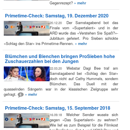
Gegenrezept?
» mehr
Primetime-Check: Samstag, 19. Dezember 2020
Der Samstagabend bot das
20.12.20
Finale vom «Supertalent» und in der
ARD wurde das «Verstehen Sie Spaß?»-
Jubiläum gefeiert. Pro Sieben schickte
«Schlag den Star» ins Primetime-Rennen.
» mehr
Blümchen und Bienchen bringen ProSieben hohe
Zuschauerzahlen bei den Jungen
Webstar Dagi Bee traf am
22.03.20
Samstagabend bei «Schlag den Star»
doch nicht auf Cathy Hummels, sondern
Blümchen. Das Duell mit der
quasselnden Sängerin war in der klassischen Zielgruppe sehr
gefragt.
» mehr
6
Primetime-Check: Samstag, 15. September 2018
Welcher Sender wusste sich
16.09.18
gegen «Das Supertalent» zu wehren?
Wie lief es zum Beispiel für die Filmkost