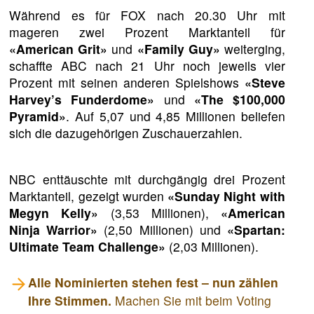
Während es für FOX nach 20.30 Uhr mit
mageren zwei Prozent Marktanteil für
«American Grit»
und
«Family Guy»
weiterging,
schaffte ABC nach 21 Uhr noch jeweils vier
Prozent mit seinen anderen Spielshows
«Steve
Harvey’s Funderdome»
und
«The $100,000
Pyramid»
. Auf 5,07 und 4,85 Millionen beliefen
sich die dazugehörigen Zuschauerzahlen.
NBC enttäuschte mit durchgängig drei Prozent
Marktanteil, gezeigt wurden
«Sunday Night with
Megyn Kelly»
(3,53 Millionen),
«American
Ninja Warrior»
(2,50 Millionen) und
«Spartan:
Ultimate Team Challenge»
(2,03 Millionen).
Alle Nominierten stehen fest – nun zählen
Ihre Stimmen.
Machen Sie mit beim Voting