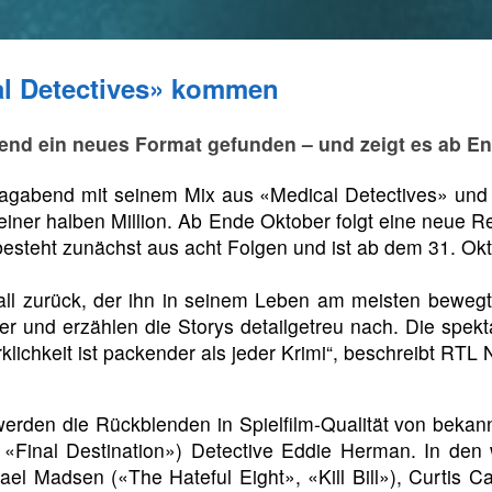
eal Detectives» kommen
bend ein neues Format gefunden – und zeigt es ab E
agabend mit seinem Mix aus «Medical Detectives» und 
einer halben Million. Ab Ende Oktober folgt eine neue 
esteht zunächst aus acht Folgen und ist ab dem 31. Ok
 Fall zurück, der ihn in seinem Leben am meisten bewe
ler und erzählen die Storys detailgetreu nach. Die spek
rklichkeit ist packender als jeder Krimi“, beschreibt RT
 werden die Rückblenden in Spielfilm-Qualität von bekan
«Final Destination») Detective Eddie Herman. In den 
hael Madsen («The Hateful Eight», «Kill Bill»), Curtis