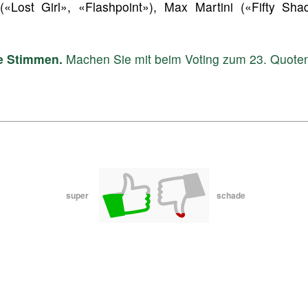
«Lost Girl», «Flashpoint»), Max Martini («Fifty Sh
re Stimmen.
Machen Sie mit beim Voting zum 23. Quoten
super
schade