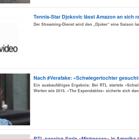
Tennis-Star Djokovic lässt Amazon an sich r
Der Streaming-Dienst wird den „Djoker“ eine Saison la
Nach #Verafake: «Schwiegertochter gesucht» 
Ein ausbaufähiges Ergebnis: Bei RTL startete «Schwie
Werten wie 2015. «The Expendables» sicherte sich dan
RTL passion-Serie «Mistresses» in Amerika 