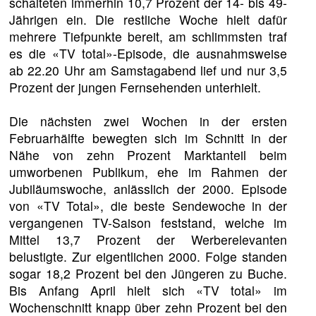
schalteten immerhin 10,7 Prozent der 14- bis 49-
Jährigen ein. Die restliche Woche hielt dafür
mehrere Tiefpunkte bereit, am schlimmsten traf
es die «TV total»-Episode, die ausnahmsweise
ab 22.20 Uhr am Samstagabend lief und nur 3,5
Prozent der jungen Fernsehenden unterhielt.
Die nächsten zwei Wochen in der ersten
Februarhälfte bewegten sich im Schnitt in der
Nähe von zehn Prozent Marktanteil beim
umworbenen Publikum, ehe im Rahmen der
Jubiläumswoche, anlässlich der 2000. Episode
von «TV Total», die beste Sendewoche in der
vergangenen TV-Saison feststand, welche im
Mittel 13,7 Prozent der Werberelevanten
belustigte. Zur eigentlichen 2000. Folge standen
sogar 18,2 Prozent bei den Jüngeren zu Buche.
Bis Anfang April hielt sich «TV total» im
Wochenschnitt knapp über zehn Prozent bei den