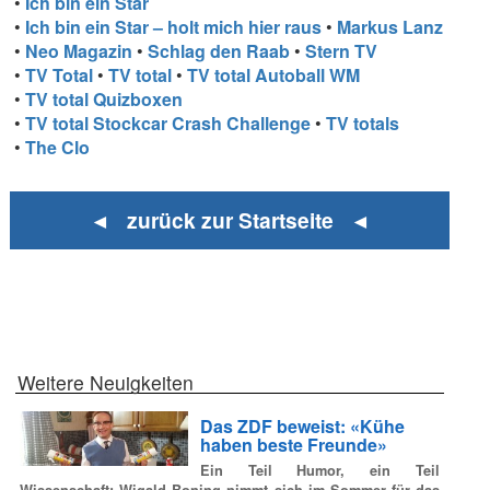
•
Ich bin ein Star
•
Ich bin ein Star – holt mich hier raus
•
Markus Lanz
•
Neo Magazin
•
Schlag den Raab
•
Stern TV
•
TV Total
•
TV total
•
TV total Autoball WM
•
TV total Quizboxen
•
TV total Stockcar Crash Challenge
•
TV totals
•
The Clo
◄ zurück zur Startseite ◄
Weitere Neuigkeiten
Das ZDF beweist: «Kühe
haben beste Freunde»
Ein Teil Humor, ein Teil