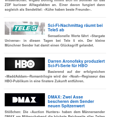
Wissenschaft: Wigald Boning nimmt sich im Sommer für das
ZDF kurioser Alltagsfakten an. Einer davon fungiert dann
sogleich als Sendetitel: «Kühe haben beste Freunde».
Sci-Fi-Nachmittag räumt bei
Tele5 ab
Sensationelle Werte fährt «Stargate
Universe» in diesen Tagen bei Tele 5 ein. Der kleine
Münchner Sender hat damit einen Glücksgriff gelandet.
Darren Aronofsky produziert
Sci-Fi-Serie für HBO
Basierend auf der erfolgreichen
«MaddAddam»-Romantrilogie wird der «Noah»-Regisseur das
HBO-Publikum in eine finstere Zukunft entführen.
DMAX: Zwei Asse
bescheren dem Sender
neuen Spitzenwert
Stößchen: Die «Auction Hunters» haben dem Männersender
DMAX am Mittwochabend die höchste Reichweite aller Zeiten