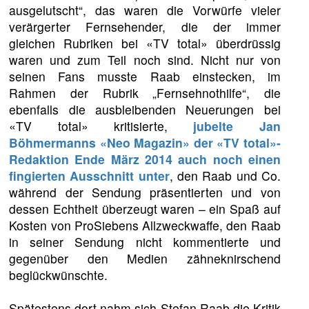
ausgelutscht“, das waren die Vorwürfe vieler
verärgerter Fernsehender, die der immer
gleichen Rubriken bei «TV total» überdrüssig
waren und zum Teil noch sind. Nicht nur von
seinen Fans musste Raab einstecken, im
Rahmen der Rubrik „Fernsehnothilfe“, die
ebenfalls die ausbleibenden Neuerungen bei
«TV total» kritisierte,
jubelte Jan
Böhmermanns «Neo Magazin» der «TV total»-
Redaktion Ende März 2014 auch noch einen
fingierten Ausschnitt unter
, den Raab und Co.
während der Sendung präsentierten und von
dessen Echtheit überzeugt waren – ein Spaß auf
Kosten von ProSiebens Allzweckwaffe, den Raab
in seiner Sendung nicht kommentierte und
gegenüber den Medien zähneknirschend
beglückwünschte.
Spätestens dort nahm sich Stefan Raab die Kritik