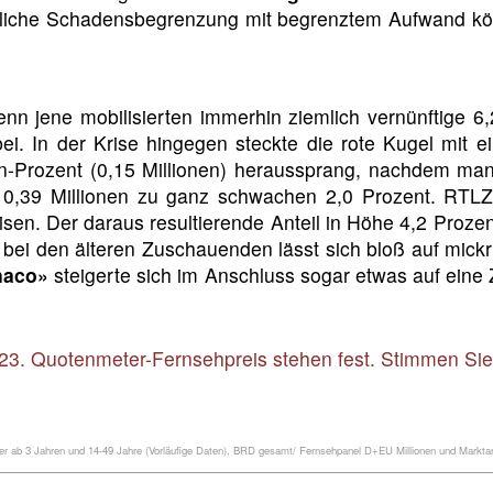
trägliche Schadensbegrenzung mit begrenztem Aufwand 
nn jene mobilisierten immerhin ziemlich vernünftige 6,
bei. In der Krise hingegen steckte die rote Kugel mit 
en-Prozent (0,15 Millionen) heraussprang, nachdem man
 0,39 Millionen zu ganz schwachen 2,0 Prozent. RT
en. Der daraus resultierende Anteil in Höhe 4,2 Prozent
bei den älteren Zuschauenden lässt sich bloß auf mick
naco»
steigerte sich im Anschluss sogar etwas auf eine 
23. Quotenmeter-Fernsehpreis stehen fest. Stimmen Sie 
 ab 3 Jahren und 14-49 Jahre (Vorläufige Daten), BRD gesamt/ Fernsehpanel D+EU Millionen und Marktant