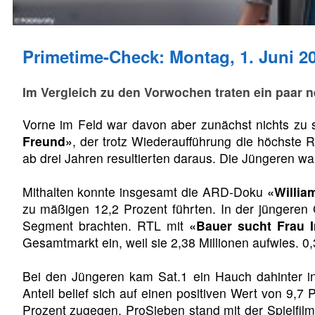
Primetime-Check: Montag, 1. Juni 2
Im Vergleich zu den Vorwochen traten ein paar 
Vorne im Feld war davon aber zunächst nichts zu
Freund»
, der trotz Wiederaufführung die höchste 
ab drei Jahren resultierten daraus. Die Jüngeren wa
Mithalten konnte insgesamt die ARD-Doku
«Willia
zu mäßigen 12,2 Prozent führten. In der jüngeren 
Segment brachten. RTL mit
«Bauer sucht Frau I
Gesamtmarkt ein, weil sie 2,38 Millionen aufwies. 0,
Bei den Jüngeren kam Sat.1 ein Hauch dahinter in
Anteil belief sich auf einen positiven Wert von 9,7
Prozent zugegen. ProSieben stand mit der Spielfi