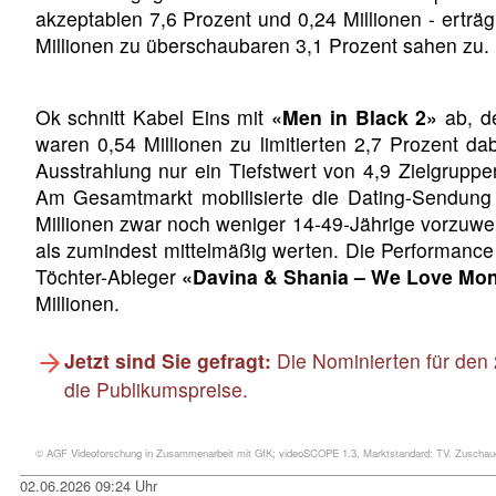
akzeptablen 7,6 Prozent und 0,24 Millionen - er
Millionen zu überschaubaren 3,1 Prozent sahen zu.
Ok schnitt Kabel Eins mit
«Men in Black 2»
ab, de
waren 0,54 Millionen zu limitierten 2,7 Prozent da
Ausstrahlung nur ein Tiefstwert von 4,9 Zielgrupp
Am Gesamtmarkt mobilisierte die Dating-Sendung
Millionen zwar noch weniger 14-49-Jährige vorzuweis
als zumindest mittelmäßig werten. Die Performance 
Töchter-Ableger
«Davina & Shania – We Love Mo
Millionen.
Jetzt sind Sie gefragt:
Die Nominierten für den 
die Publikumspreise.
© AGF Videoforschung in Zusammenarbeit mit GfK; videoSCOPE 1.3, Marktstandard: TV. Zuschauer
02.06.2026 09:24 Uhr