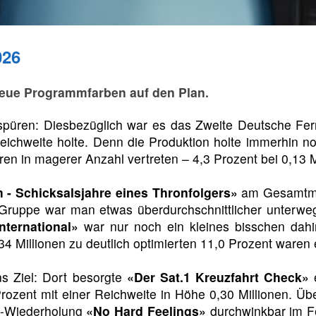
026
neue Programmfarben auf den Plan.
 spüren: Diesbezüglich war es das Zweite Deutsche F
Reichweite holte. Denn die Produktion holte immerhin no
ren in magerer Anzahl vertreten – 4,3 Prozent bei 0,13 
m - Schicksalsjahre eines Thronfolgers»
am Gesamtmark
Gruppe war man etwas überdurchschnittlicher unterwegs
nternational»
war nur noch ein kleines bisschen dahi
34 Millionen zu deutlich optimierten 11,0 Prozent waren 
s Ziel: Dort besorgte
«Der Sat.1 Kreuzfahrt Check»
e
 Prozent mit einer Reichweite in Höhe 0,30 Millionen. Ü
lm-Wiederholung
«No Hard Feelings»
durchwinkbar im Fe