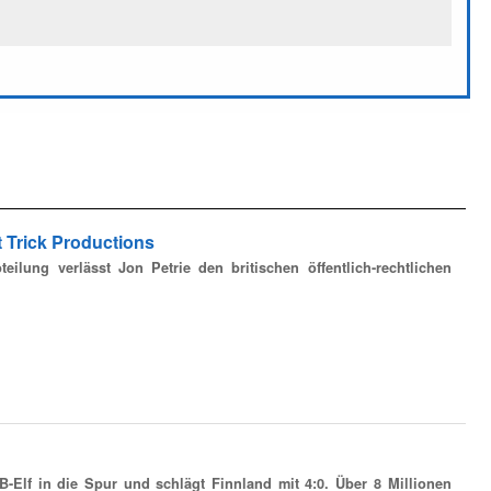
 Trick Productions
lung verlässt Jon Petrie den britischen öffentlich-rechtlichen
-Elf in die Spur und schlägt Finnland mit 4:0. Über 8 Millionen