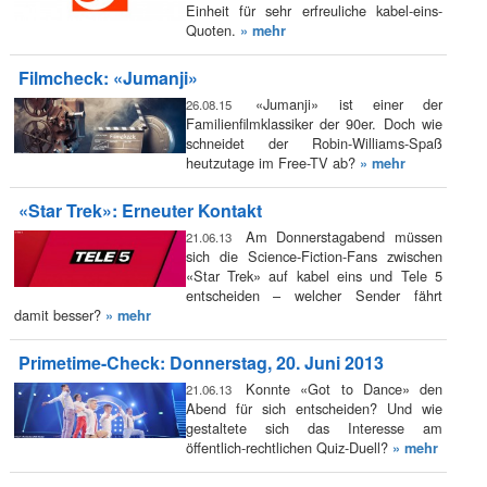
Einheit für sehr erfreuliche kabel-eins-
Quoten.
» mehr
Filmcheck: «Jumanji»
«Jumanji» ist einer der
26.08.15
Familienfilmklassiker der 90er. Doch wie
schneidet der Robin-Williams-Spaß
heutzutage im Free-TV ab?
» mehr
«Star Trek»: Erneuter Kontakt
Am Donnerstagabend müssen
21.06.13
sich die Science-Fiction-Fans zwischen
«Star Trek» auf kabel eins und Tele 5
entscheiden – welcher Sender fährt
damit besser?
» mehr
Primetime-Check: Donnerstag, 20. Juni 2013
Konnte «Got to Dance» den
21.06.13
Abend für sich entscheiden? Und wie
gestaltete sich das Interesse am
öffentlich-rechtlichen Quiz-Duell?
» mehr