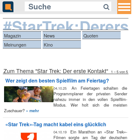
#StarTrek:Dererst
Magazin
News
Quoten
Meinungen
Kino
Zum Thema "Star Trek: Der erste Kontakt"
1 – 5 von 5
Wer zeigt den besten Spielfilm am Feiertag?
An Feiertagen schalten die
04.10.25
Programmplaner der privaten Sender
nahezu immer in den vollen Spielfilm-
Modus. Wer holt sich die meisten
Zuschauer?
» mehr
«Star Trek»-Tag macht kabel eins glücklich
Ein Marathon an «Star Trek»-
04.10.19
Filmen sorgte am Tag der deutschen