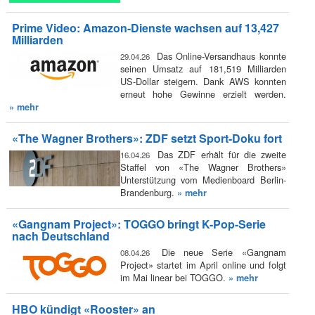
Prime Video: Amazon-Dienste wachsen auf 13,427
Milliarden
Das Online-Versandhaus konnte
29.04.26
seinen Umsatz auf 181,519 Milliarden
US-Dollar steigern. Dank AWS konnten
erneut hohe Gewinne erzielt werden.
» mehr
«The Wagner Brothers»: ZDF setzt Sport-Doku fort
Das ZDF erhält für die zweite
16.04.26
Staffel von «The Wagner Brothers»
Unterstützung vom Medienboard Berlin-
Brandenburg.
» mehr
«Gangnam Project»: TOGGO bringt K-Pop-Serie
nach Deutschland
Die neue Serie «Gangnam
08.04.26
Project» startet im April online und folgt
im Mai linear bei TOGGO.
» mehr
HBO kündigt «Rooster» an