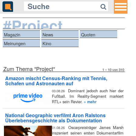
#Project
Magazin
News
Quoten
Meinungen
Kino
Zum Thema "Project"
1 – 10 von 310
Amazon mischt Census-Ranking mit Tennis,
Schafen und Astronauten auf
Dominant jedoch auch hier der
03.08.26
Fußball. Im Reality-Segment markiert
RTL+ sein Revier.
» mehr
National Geographic verfilmt Aron Ralstons
Überlebensgeschichte als Dokumentation
Oscarpreisträger James Marsh
01.08.26
inszeniert seinen ersten Dokumentarfilm