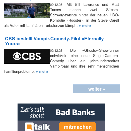
Mit Bill Lawrence und Matt
09.12.25
Tarses stehen zwei Sitcom-
Schwergewichte hinter der neuen HBO-
Komödie «Rooster», in der Steve Carell
als Autor mit familiären Turbulenzen kämpft.
» mehr
CBS bestellt Vampir-Comedy-Pilot «Eternally
Yours»
Die «Ghosts»-Showrunner
02.12.25
entwickeln eine neue Single-Camera-
Comedy über ein jahrhundertealtes
Vampirpaar und ihre sehr menschlichen
Familienprobleme.
» mehr
weiter »