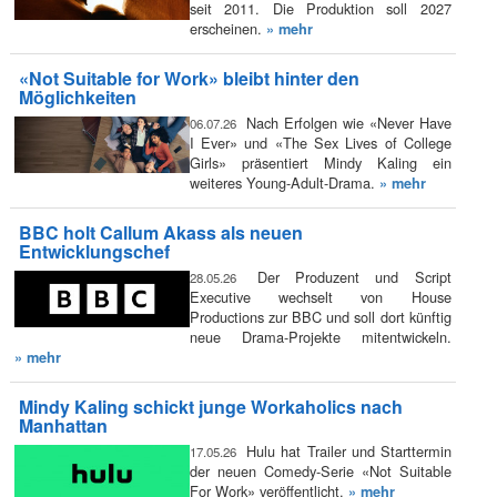
seit 2011. Die Produktion soll 2027
erscheinen.
» mehr
«Not Suitable for Work» bleibt hinter den
Möglichkeiten
Nach Erfolgen wie «Never Have
06.07.26
I Ever» und «The Sex Lives of College
Girls» präsentiert Mindy Kaling ein
weiteres Young-Adult-Drama.
» mehr
BBC holt Callum Akass als neuen
Entwicklungschef
Der Produzent und Script
28.05.26
Executive wechselt von House
Productions zur BBC und soll dort künftig
neue Drama-Projekte mitentwickeln.
» mehr
Mindy Kaling schickt junge Workaholics nach
Manhattan
Hulu hat Trailer und Starttermin
17.05.26
der neuen Comedy-Serie «Not Suitable
For Work» veröffentlicht.
» mehr