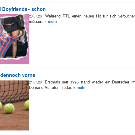
d Boyfriends» schon
Während RTL einen neuen Hit für sich verbuchen 
28.07.26
müssen.
» mehr
l dennoch vorne
Erstmals seit 1995 stand wieder ein Deutscher i
21.07.26
Demand-Aufrufen nieder.
» mehr