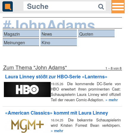
#JohnAdams
Magazin
News
Quoten
Meinungen
Kino
Zum Thema "John Adams"
1 – 8 von 8
Laura Linney stößt zur HBO-Serie «Lanterns»
Die kommende DC-Serie von
19.05.26
HBO erweitert ihren prominenten Cast:
Schauspielerin Laura Linney wird offiziell
Teil der neuen Comic-Adaption.
» mehr
«American Classics» kommt mit Laura Linney
Die bekannte Schauspielerin
16.04.25
wird Kristen Forrest Bean verkörpern.
» mehr