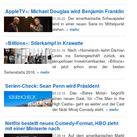
AppleTV+: Michael Douglas wird Benjamin Franklin
Der amerikanische Schauspieler
01.03.22
wird in einer neuen Serie im Mittelpunkt
stehen.
» mehr
«Billions»: Stierkampf in Krawatte
Nach «Homeland» kehrt Damian
20.01.16
Lewis ins Seriengeschäft zurück, als
skrupelloser Investmentbanker. «Billions»
ist jetzt schon einer der besten
Serienstarts 2016.
» mehr
Serien-Check: Sean Penn wird Präsident
Das «Bates Motel» begrüßt
23.12.15
einen neuen Gast, für «The Man in the
High Castle» geht es weiter und der Cast
der Nicki Minaj-Comedy steht.
» mehr
Netflix bestellt neues Comedy-Format, HBO zieht
mit einer Miniserie nach
Auf dem amerikanischen Markt
17.09.14