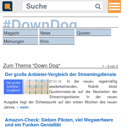
#DownDog
Magazin
News
Quoten
Meinungen
Kino
Zum Thema "Down Dog"
1 – 3 von 3
Der große Anbieter-Vergleich der Streamingdienste
In der neuen, regelmäßig
27.01.15
wiederkehrenden, Rubrik blickt
Quotenmeter.de auf die Neuheiten der
Streaminganbieter. In der neuen
Ausgabe liegt der Schwerpunkt auf den ersten Wochen des neuen
Jahres.
» mehr
Amazon-Check: Sieben Piloten, viel Wegwerfware
und ein Funken Genialität