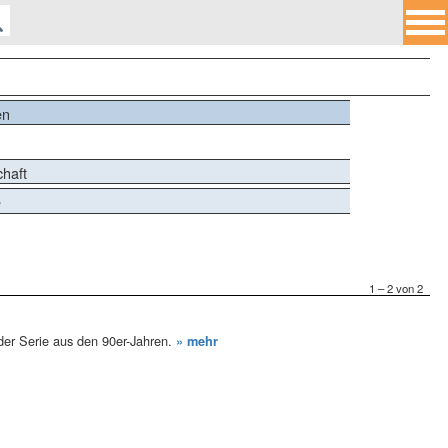
en
chaft
e
1 – 2 von 2
 der Serie aus den 90er-Jahren.
» mehr