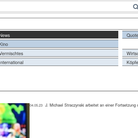
News
Quot
Kino
Vermischtes
Wirts
International
Köpf
J. Michael Straczynski arbeitet an einer Fortsetzung
04.05.23