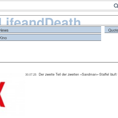
nLifeandDeath
News
Quot
Kino
Der zweite Teil der zweiten «Sandman»-Staffel läuft
30.07.25