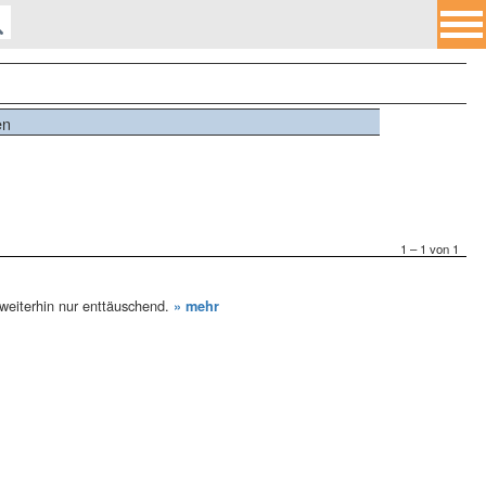
en
1 – 1 von 1
 weiterhin nur enttäuschend.
» mehr