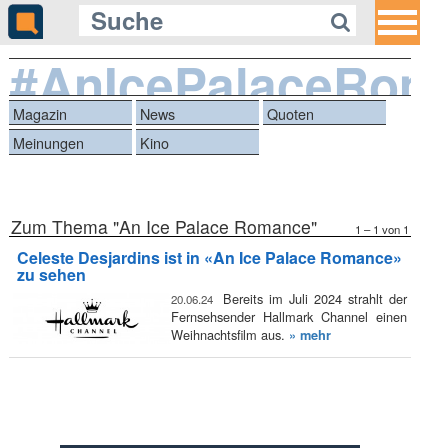
#AnIcePalaceRom
Magazin
News
Quoten
Meinungen
Kino
Zum Thema "An Ice Palace Romance"
1 – 1 von 1
Celeste Desjardins ist in «An Ice Palace Romance»
zu sehen
Bereits im Juli 2024 strahlt der
20.06.24
Fernsehsender Hallmark Channel einen
Weihnachtsfilm aus.
» mehr