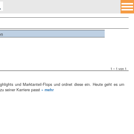
en
1 – 1 von 1
ghlights und Marktanteil-Flops und ordnet diese ein. Heute geht es um
u seiner Karriere passt
» mehr