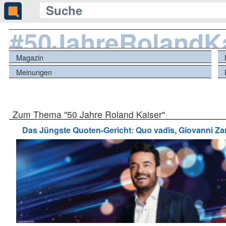
#50JahreRolandK
Magazin
Meinungen
Zum Thema "50 Jahre Roland Kaiser"
Das Jüngste Quoten-Gericht: Quo vadis, Giovanni Zar