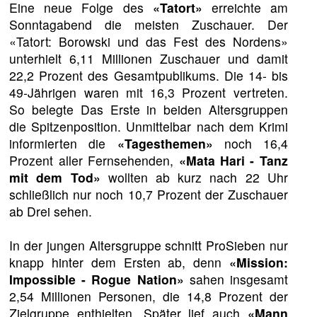
Eine neue Folge des
«Tatort»
erreichte am
Sonntagabend die meisten Zuschauer. Der
«Tatort: Borowski und das Fest des Nordens»
unterhielt 6,11 Millionen Zuschauer und damit
22,2 Prozent des Gesamtpublikums. Die 14- bis
49-Jährigen waren mit 16,3 Prozent vertreten.
So belegte Das Erste in beiden Altersgruppen
die Spitzenposition. Unmittelbar nach dem Krimi
informierten die
«Tagesthemen»
noch 16,4
Prozent aller Fernsehenden,
«Mata Hari - Tanz
mit dem Tod»
wollten ab kurz nach 22 Uhr
schließlich nur noch 10,7 Prozent der Zuschauer
ab Drei sehen.
In der jungen Altersgruppe schnitt ProSieben nur
knapp hinter dem Ersten ab, denn
«Mission:
Impossible - Rogue Nation»
sahen insgesamt
2,54 Millionen Personen, die 14,8 Prozent der
Zielgruppe enthielten. Später lief auch
«Mann