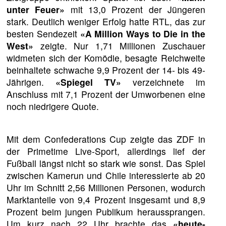
unter Feuer»
mit 13,0 Prozent der Jüngeren
stark. Deutlich weniger Erfolg hatte RTL, das zur
besten Sendezeit
«A Million Ways to Die in the
West»
zeigte. Nur 1,71 Millionen Zuschauer
widmeten sich der Komödie, besagte Reichweite
beinhaltete schwache 9,9 Prozent der 14- bis 49-
Jährigen.
«Spiegel TV»
verzeichnete im
Anschluss mit 7,1 Prozent der Umworbenen eine
noch niedrigere Quote.
Mit dem Confederations Cup zeigte das ZDF in
der Primetime Live-Sport, allerdings lief der
Fußball längst nicht so stark wie sonst. Das Spiel
zwischen Kamerun und Chile interessierte ab 20
Uhr im Schnitt 2,56 Millionen Personen, wodurch
Marktanteile von 9,4 Prozent insgesamt und 8,9
Prozent beim jungen Publikum heraussprangen.
Um kurz nach 22 Uhr brachte das
«heute-