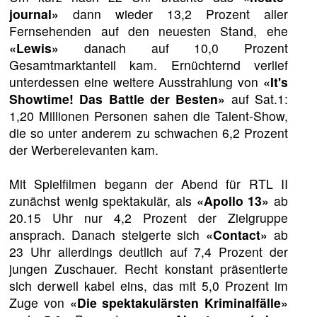
journal»
dann wieder 13,2 Prozent aller
Fernsehenden auf den neuesten Stand, ehe
«Lewis»
danach auf 10,0 Prozent
Gesamtmarktanteil kam. Ernüchternd verlief
unterdessen eine weitere Ausstrahlung von
«It's
Showtime! Das Battle der Besten»
auf Sat.1:
1,20 Millionen Personen sahen die Talent-Show,
die so unter anderem zu schwachen 6,2 Prozent
der Werberelevanten kam.
Mit Spielfilmen begann der Abend für RTL II
zunächst wenig spektakulär, als
«Apollo 13»
ab
20.15 Uhr nur 4,2 Prozent der Zielgruppe
ansprach. Danach steigerte sich
«Contact»
ab
23 Uhr allerdings deutlich auf 7,4 Prozent der
jungen Zuschauer. Recht konstant präsentierte
sich derweil kabel eins, das mit 5,0 Prozent im
Zuge von
«Die spektakulärsten Kriminalfälle»