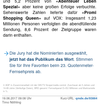
und 5,2 Prozent von
«Abenteuer Leben
Spezial»
aber keine großen Erfolge verbuchte.
Sehenswerte Zahlen lieferte dafür
«Promi
Shopping Queen»
auf VOX: Insgesamt 1,23
Millionen Personen verfolgten die abendfüllende
Sendung, 8,6 Prozent der Zielgruppe waren
darin enthalten.
Die Jury hat die Nominierten ausgewählt,
jetzt hat das Publikum das Wort
. Stimmen
Sie für Ihre Favoriten beim 23. Quotenmeter-
Fernsehpreis ab.
© AGF in Zusammenarbeit mit der GfK/TV Scope/media control. Zuschauer ab 3 Jahren und
14-49 Jahre (Vorläufige Daten), BRD gesamt/ Fernsehpanel D+EU Millionen und Marktanteile
in %.
19.06.2017 09:08 Uhr
Kurz-URL:
qmde.de/93864
Timo Nöthling