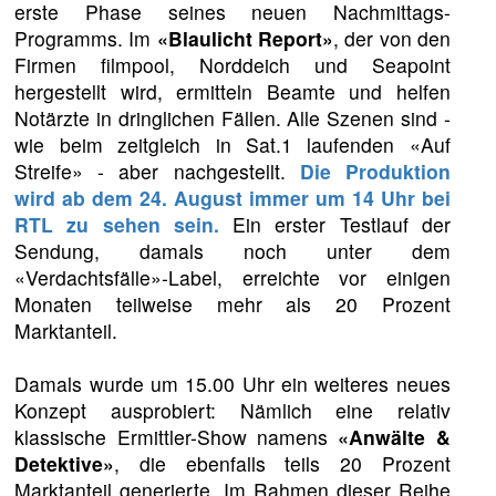
erste Phase seines neuen Nachmittags-
Programms. Im
«Blaulicht Report»
, der von den
Firmen filmpool, Norddeich und Seapoint
hergestellt wird, ermitteln Beamte und helfen
Notärzte in dringlichen Fällen. Alle Szenen sind -
wie beim zeitgleich in Sat.1 laufenden «Auf
Streife» - aber nachgestellt.
Die Produktion
wird ab dem 24. August immer um 14 Uhr bei
RTL zu sehen sein.
Ein erster Testlauf der
Sendung, damals noch unter dem
«Verdachtsfälle»-Label, erreichte vor einigen
Monaten teilweise mehr als 20 Prozent
Marktanteil.
Damals wurde um 15.00 Uhr ein weiteres neues
Konzept ausprobiert: Nämlich eine relativ
klassische Ermittler-Show namens
«Anwälte &
Detektive»
, die ebenfalls teils 20 Prozent
Marktanteil generierte. Im Rahmen dieser Reihe