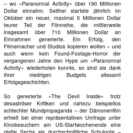
– wo «Paranormal Activity» über 190 Millionen
Dollar einnahm. Seither startete jährlich im
Oktober ein neuer, maximal 5 Millionen Dollar
teurer Teil der Filmreihe, die mittlerweile
insgesamt über 710 Millionen Dollar an
Einnahmen generierte. Ein Erfolg, den
Filmemacher und Studios kopieren wollen – und
auch wenn kein Found-Footage-Horror der
vergangenen Jahre den Hype um «Paranormal
Activity» wiederholen konnte, so sind sie dank
ihrer niedrigen Budgets allesamt
Erfolgsgeschichten.
So generierte «The Devil Inside» trotz
desaströser Kritiken und nahezu beispiellos
schlechter Mundpropaganda – der Dämonenfilm
erhielt bei einer repräsentativen Umfrage unter
Kinobesuchern am US-Startwochenende eine
glatte Sechs als durchschnittliche Schulnote –