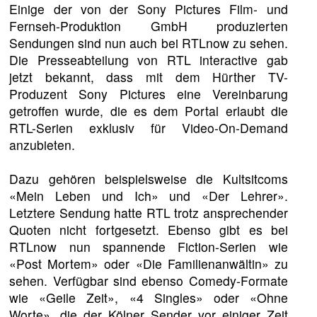
Einige der von der Sony Pictures Film- und
Fernseh-Produktion GmbH produzierten
Sendungen sind nun auch bei RTLnow zu sehen.
Die Presseabteilung von RTL interactive gab
jetzt bekannt, dass mit dem Hürther TV-
Produzent Sony Pictures eine Vereinbarung
getroffen wurde, die es dem Portal erlaubt die
RTL-Serien exklusiv für Video-On-Demand
anzubieten.
Dazu gehören beispielsweise die Kultsitcoms
«Mein Leben und Ich» und «Der Lehrer».
Letztere Sendung hatte RTL trotz ansprechender
Quoten nicht fortgesetzt. Ebenso gibt es bei
RTLnow nun spannende Fiction-Serien wie
«Post Mortem» oder «Die Familienanwältin» zu
sehen. Verfügbar sind ebenso Comedy-Formate
wie «Geile Zeit», «4 Singles» oder «Ohne
Worte», die der Kölner Sender vor einiger Zeit