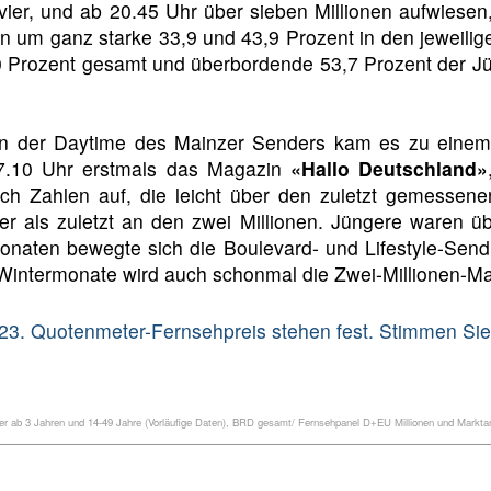
ier, und ab 20.45 Uhr über sieben Millionen aufwiesen
n um ganz starke 33,9 und 43,9 Prozent in den jeweilige
 Prozent gesamt und überbordende 53,7 Prozent der Jün
in der Daytime des Mainzer Senders kam es zu eine
17.10 Uhr erstmals das Magazin
«Hallo Deutschland»
ich Zahlen auf, die leicht über den zuletzt gemessene
er als zuletzt an den zwei Millionen. Jüngere waren ü
onaten bewegte sich die Boulevard- und Lifestyle-Sen
er Wintermonate wird auch schonmal die Zwei-Millionen
23. Quotenmeter-Fernsehpreis stehen fest. Stimmen Sie 
 ab 3 Jahren und 14-49 Jahre (Vorläufige Daten), BRD gesamt/ Fernsehpanel D+EU Millionen und Marktant