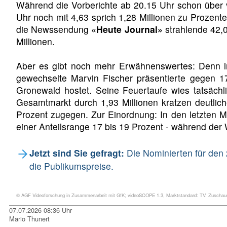
Während die Vorberichte ab 20.15 Uhr schon über v
Uhr noch mit 4,63 sprich 1,28 Millionen zu Prozente
die Newssendung
«Heute Journal»
strahlende 42,0
Millionen.
Aber es gibt noch mehr Erwähnenswertes: Denn 
gewechselte Marvin Fischer präsentierte gegen 
Gronewald hostet. Seine Feuertaufe wies tatsächl
Gesamtmarkt durch 1,93 Millionen kratzen deutlich
Prozent zugegen. Zur Einordnung: In den letzten M
einer Anteilsrange 17 bis 19 Prozent - während d
Jetzt sind Sie gefragt:
Die Nominierten für den 
die Publikumspreise.
© AGF Videoforschung in Zusammenarbeit mit GfK; videoSCOPE 1.3, Marktstandard: TV. Zuschauer
07.07.2026 08:36 Uhr
Mario Thunert