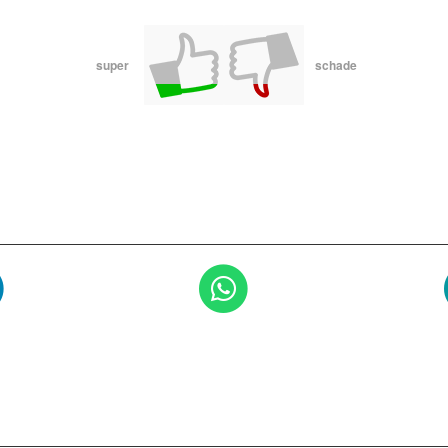
super
schade