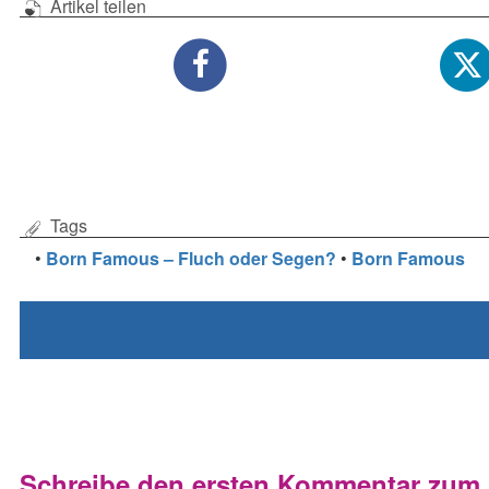
Artikel teilen
Tags
•
Born Famous – Fluch oder Segen?
•
Born Famous
Schreibe den ersten Kommentar zum A