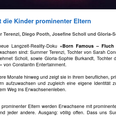
 die Kinder prominenter Eltern
er Terenzi, Diego Pooth, Josefine Scholl und Gloria
 neue Langzeit-Reality-Doku
«Born Famous – Fluch
chsen sind: Summer Terenzi, Tochter von Sarah Conn
Mehmet Scholl, sowie Gloria-Sophie Burkandt, Tochter 
» von Constantin Entertainment.
re Monate hinweg und zeigt sie in ihrem beruflichen, pri
tern aufzuwachsen und zugleich eine eigene Identität 
dem Weg ins Erwachsenenleben.
 prominenter Eltern werden Erwachsene mit prominente
nd jeder andere. Ausgang: völlig offen. Dass uns Su