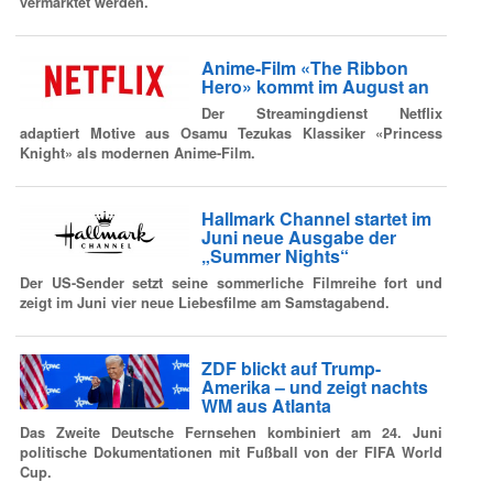
vermarktet werden.
Anime-Film «The Ribbon
Hero» kommt im August an
Der Streamingdienst Netflix
adaptiert Motive aus Osamu Tezukas Klassiker «Princess
Knight» als modernen Anime-Film.
Hallmark Channel startet im
Juni neue Ausgabe der
„Summer Nights“
Der US-Sender setzt seine sommerliche Filmreihe fort und
zeigt im Juni vier neue Liebesfilme am Samstagabend.
ZDF blickt auf Trump-
Amerika – und zeigt nachts
WM aus Atlanta
Das Zweite Deutsche Fernsehen kombiniert am 24. Juni
politische Dokumentationen mit Fußball von der FIFA World
Cup.