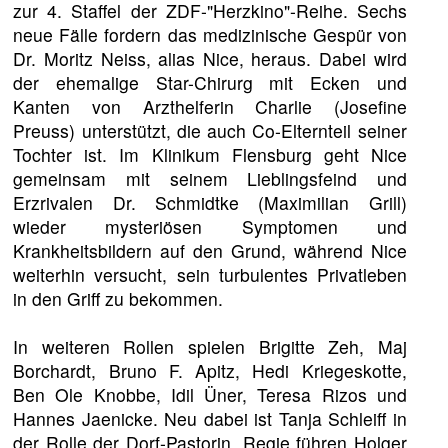
zur 4. Staffel der ZDF-"Herzkino"-Reihe. Sechs
neue Fälle fordern das medizinische Gespür von
Dr. Moritz Neiss, alias Nice, heraus. Dabei wird
der ehemalige Star-Chirurg mit Ecken und
Kanten von Arzthelferin Charlie (Josefine
Preuss) unterstützt, die auch Co-Elternteil seiner
Tochter ist. Im Klinikum Flensburg geht Nice
gemeinsam mit seinem Lieblingsfeind und
Erzrivalen Dr. Schmidtke (Maximilian Grill)
wieder mysteriösen Symptomen und
Krankheitsbildern auf den Grund, während Nice
weiterhin versucht, sein turbulentes Privatleben
in den Griff zu bekommen.
In weiteren Rollen spielen Brigitte Zeh, Maj
Borchardt, Bruno F. Apitz, Hedi Kriegeskotte,
Ben Ole Knobbe, Idil Üner, Teresa Rizos und
Hannes Jaenicke. Neu dabei ist Tanja Schleiff in
der Rolle der Dorf-Pastorin. Regie führen Holger