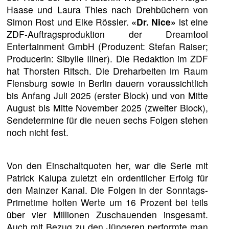
Haase und Laura Thies nach Drehbüchern von
Simon Rost und Elke Rössler.
«Dr. Nice»
ist eine
ZDF-Auftragsproduktion der Dreamtool
Entertainment GmbH (Produzent: Stefan Raiser;
Producerin: Sibylle Illner). Die Redaktion im ZDF
hat Thorsten Ritsch. Die Dreharbeiten im Raum
Flensburg sowie in Berlin dauern voraussichtlich
bis Anfang Juli 2025 (erster Block) und von Mitte
August bis Mitte November 2025 (zweiter Block),
Sendetermine für die neuen sechs Folgen stehen
noch nicht fest.
Von den Einschaltquoten her, war die Serie mit
Patrick Kalupa zuletzt ein ordentlicher Erfolg für
den Mainzer Kanal. Die Folgen in der Sonntags-
Primetime holten Werte um 16 Prozent bei teils
über vier Millionen Zuschauenden insgesamt.
Auch mit Bezug zu den Jüngeren performte man