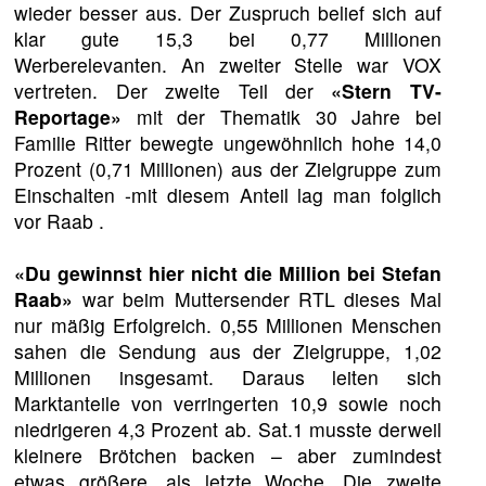
wieder besser aus. Der Zuspruch belief sich auf
klar gute 15,3 bei 0,77 Millionen
Werberelevanten. An zweiter Stelle war VOX
vertreten. Der zweite Teil der
«Stern TV-
Reportage»
mit der Thematik 30 Jahre bei
Familie Ritter bewegte ungewöhnlich hohe 14,0
Prozent (0,71 Millionen) aus der Zielgruppe zum
Einschalten -mit diesem Anteil lag man folglich
vor Raab .
«Du gewinnst hier nicht die Million bei Stefan
Raab»
war beim Muttersender RTL dieses Mal
nur mäßig Erfolgreich. 0,55 Millionen Menschen
sahen die Sendung aus der Zielgruppe, 1,02
Millionen insgesamt. Daraus leiten sich
Marktanteile von verringerten 10,9 sowie noch
niedrigeren 4,3 Prozent ab. Sat.1 musste derweil
kleinere Brötchen backen – aber zumindest
etwas größere, als letzte Woche. Die zweite