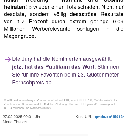
heiraten! »
wieder einen Totalschaden. Nicht nur
desolate, sondern völlig desaströse Resultate
von 1,7 Prozent durch extrem geringe 0,09
Millionen Werberelevante schlugen in die
Magengrube.
Die Jury hat die Nominierten ausgewählt,
jetzt hat das Publikum das Wort
. Stimmen
Sie für Ihre Favoriten beim 23. Quotenmeter-
Fernsehpreis ab.
© AGF Videoforschung in Zusammenarbeit mit GfK; videoSCOPE 1.3, Marktstandard: TV.
Zuschauer ab 3 Jahren und 14-49 Jahre (Vorläufige Daten), BRD gesamt/ Fernsehpanel
D+EU Millionen und Marktanteile in %.
27.02.2025 09:01 Uhr
Kurz-URL:
qmde.de/159184
Mario Thunert