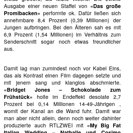
Ausgabe einer neuen Staffel von
«Das große
Promibacken»
performte ok. Dafür ließen sich
annehmbare 8,4 Prozent (0,39 Millionen) der
Jungen aufbringen. Bei den Älteren sah es mit
6,9 Prozent (1,54 Millionen) im Verhältnis zum
Senderschnitt sogar noch etwas freundlicher
aus.
Damit lag man zumindest noch vor Kabel Eins,
das als Kontrast einen Film dagegen setzte und
mit jenem sang und klanglos abschmierte.
«Bridget Jones – Schokolade zum
Frühstück»
holte im Endeffekt desolate 2,7
Prozent bei 0,14 Millionen 14-49-Jährigen ,
womit der Kanal an die Wand fuhr. Damit war
man aber nicht allein, denn noch weiter dahinter
produzierte auch RTLZWEI mit
«My Big Fat
Italian Wedding – Nathalie und Cosimo