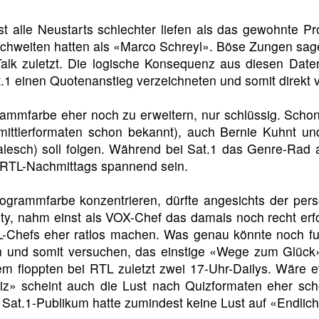
st alle Neustarts schlechter liefen als das gewohnte P
chweiten hatten als «Marco Schreyl». Böse Zungen sage
Talk zuletzt. Die logische Konsequenz aus diesen Date
.1 einen Quotenanstieg verzeichneten und somit direkt v
mmfarbe eher noch zu erweitern, nur schlüssig. Schon k
rmittlerformaten schon bekannt), auch Bernie Kuhnt 
sch) soll folgen. Während bei Sat.1 das Genre-Rad also
s RTL-Nachmittags spannend sein.
ogrammfarbe konzentrieren, dürfte angesichts der per
ity, nahm einst als VOX-Chef das damals noch recht e
TL-Chefs eher ratlos machen. Was genau könnte noch f
 und somit versuchen, das einstige «Wege zum Glück
 floppten bei RTL zuletzt zwei 17-Uhr-Dailys. Wäre ev
iz» scheint auch die Lust nach Quizformaten eher sc
as Sat.1-Publikum hatte zumindest keine Lust auf «Endlic