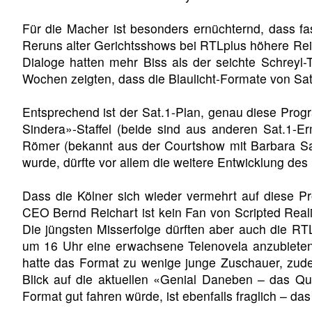
Für die Macher ist besonders ernüchternd, dass fa
Reruns alter Gerichtsshows bei RTLplus höhere Rei
Dialoge hatten mehr Biss als der seichte Schreyl-
Wochen zeigten, dass die Blaulicht-Formate von Sat
Entsprechend ist der Sat.1-Plan, genau diese Progra
Sindera»-Staffel (beide sind aus anderen Sat.1-E
Römer (bekannt aus der Courtshow mit Barbara Sale
wurde, dürfte vor allem die weitere Entwicklung de
Dass die Kölner sich wieder vermehrt auf diese Pr
CEO Bernd Reichart ist kein Fan von Scripted Real
Die jüngsten Misserfolge dürften aber auch die R
um 16 Uhr eine erwachsene Telenovela anzubieten
hatte das Format zu wenige junge Zuschauer, zudem
Blick auf die aktuellen «Genial Daneben – das Qu
Format gut fahren würde, ist ebenfalls fraglich – d