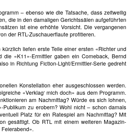
rogramm – ebenso wie die Tatsache, dass zeitweilig
n, die in den damaligen Gerichtssälen aufgeführten
nsätzen ist eine erhöhte Vorsicht. Die vergangenen
on der RTL-Zuschauerflaute profitieren.
ürzlich liefen erste Teile einer ersten «Richter und
und die «K11»-Ermittler gaben ein Comeback, Bernd
 in Richtung Fiction-Light/Ermittler-Serie gedreht
sonellen Konstellation eher ausgeschlossen werden.
rfolgreiche «Verklag‘ mich doch» aus dem Programm.
unktionieren am Nachmittag? Würde es sich lohnen,
»-Publikum zu erobern? Wohl nicht – schon damals
entuell Platz für ein Ratespiel am Nachmittag? Mit
hon gesättigt. Ob RTL mit einem weiteren Magazin-
h Feierabend».