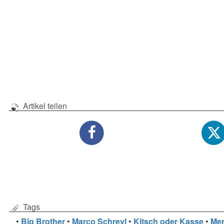
Artikel teilen
Tags
•
Big Brother
•
Marco Schreyl
•
Kitsch oder Kasse
•
Me