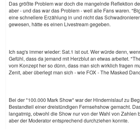
Das größte Problem war doch die mangelnde Reflektion der
aber - und das war das Problem - weil alle Fans waren. "Bi
eine schnellere Erzählung in und nicht das Schwadroniere
gewesen, hätte es einen Livestream gegeben.
Ich sag's immer wieder: Sat.1 ist out. Wer würde denn, we
Gefühl, dass da jemand mit Herzblut an etwas arbeitet. "Th
vom Konzept her so dünn, dass man sich wirklich fragen m
Zenit, aber überlegt man sich - wie FOX - The Masked Danc
Bei der "100.000 Mark Show" war der Hindernislauf zu Beg
Bestandteil einer dreistündigen Fernsehshow gemacht. Das 
langatmig, obwohl die Show nur von der Wahl von Zahlen b
aber der Moderator entsprechend durchziehen konnte.