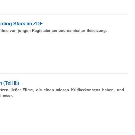
oting Stars im ZDF
 Filme von jungen Regietalenten und namhafter Besetzung.
(Teil III)
etzen ließe: Filme, die einen miesen Kritikerkonsens haben, und
lness».