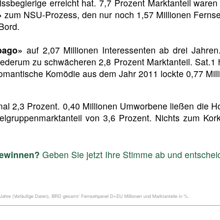
issbegierige erreicht hat. 7,7 Prozent Marktanteil waren
»
zum NSU-Prozess, den nur noch 1,57 Millionen Fernseh
Bord.
bago»
auf 2,07 Millionen Interessenten ab drei Jahre
 wiederum zu schwächeren 2,8 Prozent Marktanteil. Sat.1
romantische Komödie aus dem Jahr 2011 lockte 0,77 Mil
nmal 2,3 Prozent. 0,40 Millionen Umworbene ließen die 
Zielgruppenmarktanteil von 3,6 Prozent. Nichts zum Ko
gewinnen?
Geben Sie jetzt Ihre Stimme ab und entschei
ahre (Vorläufige Daten), BRD gesamt/ Fernsehpanel D+EU Millionen und Marktanteile in %.