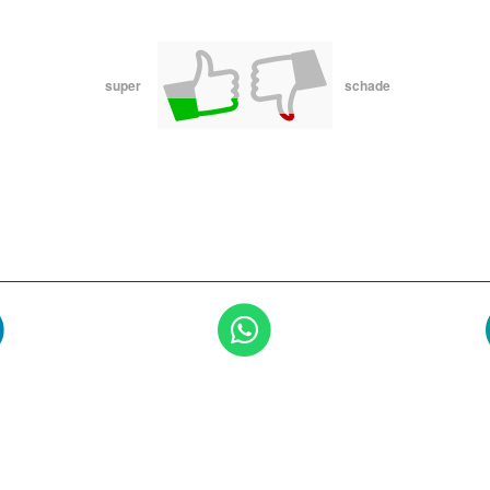
super
schade