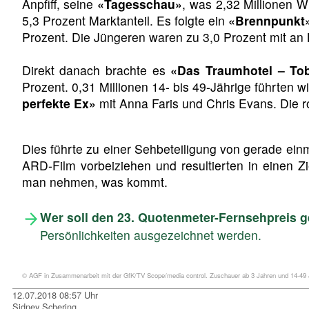
Anpfiff, seine
«Tagesschau»
, was 2,32 Millionen W
5,3 Prozent Marktanteil. Es folgte ein
«Brennpunkt
Prozent. Die Jüngeren waren zu 3,0 Prozent mit an 
Direkt danach brachte es
«Das Traumhotel – To
Prozent. 0,31 Millionen 14- bis 49-Jährige führten
perfekte Ex»
mit Anna Faris und Chris Evans. Die 
Dies führte zu einer Sehbeteiligung von gerade ei
ARD-Film vorbeiziehen und resultierten in einen 
man nehmen, was kommt.
Wer soll den 23. Quotenmeter-Fernsehpreis 
Persönlichkeiten ausgezeichnet werden.
© AGF in Zusammenarbeit mit der GfK/TV Scope/media control. Zuschauer ab 3 Jahren und 14-49 J
12.07.2018 08:57 Uhr
Sidney Schering