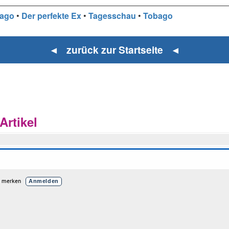
bago
•
Der perfekte Ex
•
Tagesschau
•
Tobago
◄ zurück zur Startseite ◄
rtikel