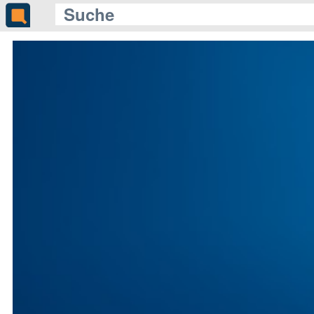
Gleich auf Quotenmeter:
«Terra X» beleuchtet den Wandel der Arbeitswelt