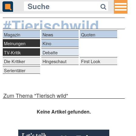
#Tierischwild
Magazin
News
Quoten
Meinungen
Kino
TV-Kritik
Debatte
Die Kritiker
Hingeschaut
First Look
Serientäter
Zum Thema "Tierisch wild"
Keine Artikel gefunden.