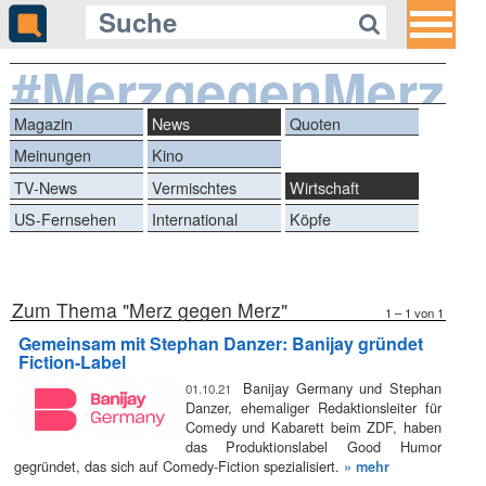
#MerzgegenMerz
Magazin
News
Quoten
Meinungen
Kino
TV-News
Vermischtes
Wirtschaft
US-Fernsehen
International
Köpfe
Zum Thema "Merz gegen Merz"
1 – 1 von 1
Gemeinsam mit Stephan Danzer: Banijay gründet
Fiction-Label
Banijay Germany und Stephan
01.10.21
Danzer, ehemaliger Redaktionsleiter für
Comedy und Kabarett beim ZDF, haben
das Produktionslabel Good Humor
gegründet, das sich auf Comedy-Fiction spezialisiert.
» mehr