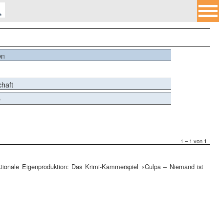
en
chaft
e
1 – 1 von 1
iktionale Eigenproduktion: Das Krimi-Kammerspiel «Culpa – Niemand ist