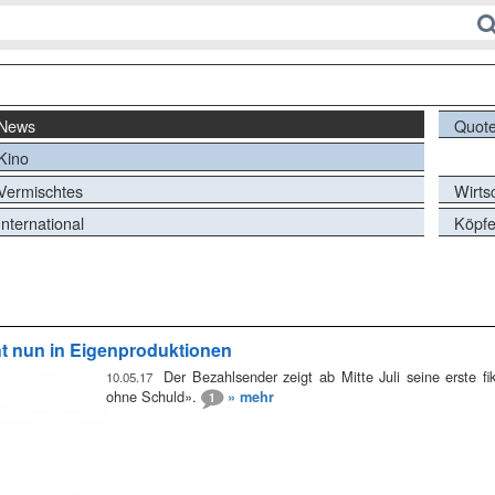
Mensch!
News
Quot
Kino
Vermischtes
Wirts
International
Köpf
ht nun in Eigenproduktionen
Der Bezahlsender zeigt ab Mitte Juli seine erste f
10.05.17
ohne Schuld».
» mehr
1