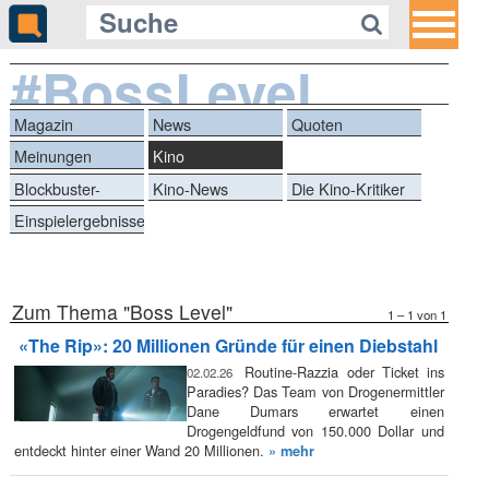
#BossLevel
Magazin
News
Quoten
Meinungen
Kino
Blockbuster-
Kino-News
Die Kino-Kritiker
Battle
Einspielergebnisse
Zum Thema "Boss Level"
1 – 1 von 1
«The Rip»: 20 Millionen Gründe für einen Diebstahl
Routine-Razzia oder Ticket ins
02.02.26
Paradies? Das Team von Drogenermittler
Dane Dumars erwartet einen
Drogengeldfund von 150.000 Dollar und
entdeckt hinter einer Wand 20 Millionen.
» mehr