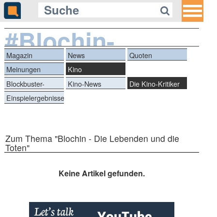
#Blochin-
DieLebendenundd
Magazin
News
Quoten
Meinungen
Kino
Blockbuster-
Kino-News
Die Kino-Kritiker
Battle
Einspielergebnisse
Zum Thema "Blochin - Die Lebenden und die
Toten"
Keine Artikel gefunden.