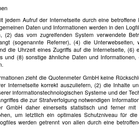
nen
t jedem Aufruf der Internetseite durch eine betroffene
lgemeinen Daten und Informationen werden in den Logfi
 (2) das vom zugreifenden System verwendete Betrie
langt (sogenannte Referrer), (4) die Unterwebseiten,
 die Uhrzeit eines Zugriffs auf die Internetseite, (6) e
s und (8) sonstige ähnliche Daten und Informationen,
n.
rmationen zieht die Quotenmeter GmbH keine Rückschlü
r Internetseite korrekt auszuliefern, (2) die Inhalte 
nserer informationstechnologischen Systeme und der Tech
ngriffes die zur Strafverfolgung notwendigen Informati
r GmbH daher einerseits statistisch und ferner mit
hen, um letztlich ein optimales Schutzniveau für di
Logfiles werden getrennt von allen durch eine betro