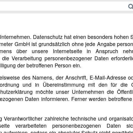
 Unternehmen. Datenschutz hat einen besonders hohen St
meter GmbH ist grundsätzlich ohne jede Angabe person
mens über unsere Internetseite in Anspruch neh
 die Verarbeitung personenbezogener Daten erforderli
lligung der betroffenen Person ein.
lsweise des Namens, der Anschrift, E-Mail-Adresse od
erordnung und in Übereinstimmung mit den für die 
chutzerklärung möchte unser Unternehmen die Öffent
ezogenen Daten informieren. Ferner werden betroffene 
g Verantwortlicher zahlreiche technische und organis
eite verarbeiteten personenbezogenen Daten sich
 aufweisen, sodass ein absoluter Schutz nicht gewährl