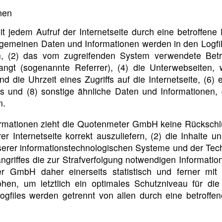
nen
t jedem Aufruf der Internetseite durch eine betroffene
lgemeinen Daten und Informationen werden in den Logfi
 (2) das vom zugreifenden System verwendete Betrie
langt (sogenannte Referrer), (4) die Unterwebseiten,
 die Uhrzeit eines Zugriffs auf die Internetseite, (6) e
s und (8) sonstige ähnliche Daten und Informationen,
n.
rmationen zieht die Quotenmeter GmbH keine Rückschlü
r Internetseite korrekt auszuliefern, (2) die Inhalte 
nserer informationstechnologischen Systeme und der Tech
ngriffes die zur Strafverfolgung notwendigen Informati
r GmbH daher einerseits statistisch und ferner mit
hen, um letztlich ein optimales Schutzniveau für di
Logfiles werden getrennt von allen durch eine betro