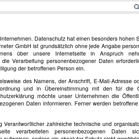
 Unternehmen. Datenschutz hat einen besonders hohen St
meter GmbH ist grundsätzlich ohne jede Angabe person
mens über unsere Internetseite in Anspruch neh
 die Verarbeitung personenbezogener Daten erforderli
lligung der betroffenen Person ein.
lsweise des Namens, der Anschrift, E-Mail-Adresse od
erordnung und in Übereinstimmung mit den für die 
chutzerklärung möchte unser Unternehmen die Öffent
ezogenen Daten informieren. Ferner werden betroffene 
g Verantwortlicher zahlreiche technische und organis
eite verarbeiteten personenbezogenen Daten sich
 aufweisen, sodass ein absoluter Schutz nicht gewährl