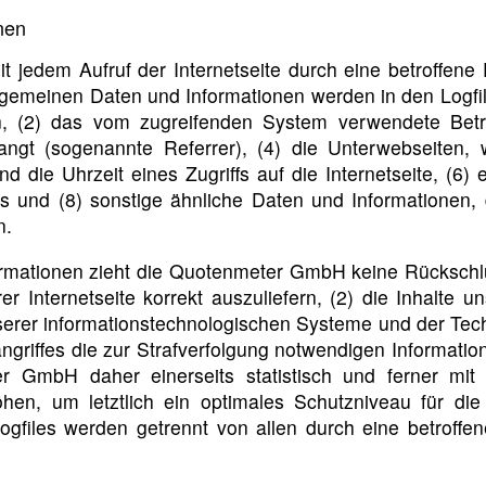
nen
t jedem Aufruf der Internetseite durch eine betroffene
lgemeinen Daten und Informationen werden in den Logfi
 (2) das vom zugreifenden System verwendete Betrie
langt (sogenannte Referrer), (4) die Unterwebseiten,
 die Uhrzeit eines Zugriffs auf die Internetseite, (6) e
s und (8) sonstige ähnliche Daten und Informationen,
n.
rmationen zieht die Quotenmeter GmbH keine Rückschlü
r Internetseite korrekt auszuliefern, (2) die Inhalte 
nserer informationstechnologischen Systeme und der Tech
ngriffes die zur Strafverfolgung notwendigen Informati
r GmbH daher einerseits statistisch und ferner mit
hen, um letztlich ein optimales Schutzniveau für di
Logfiles werden getrennt von allen durch eine betro