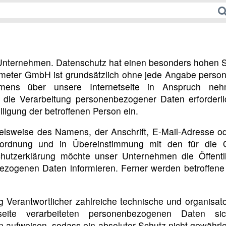
 Unternehmen. Datenschutz hat einen besonders hohen St
meter GmbH ist grundsätzlich ohne jede Angabe person
mens über unsere Internetseite in Anspruch neh
 die Verarbeitung personenbezogener Daten erforderli
lligung der betroffenen Person ein.
lsweise des Namens, der Anschrift, E-Mail-Adresse od
erordnung und in Übereinstimmung mit den für die 
chutzerklärung möchte unser Unternehmen die Öffent
ezogenen Daten informieren. Ferner werden betroffene 
g Verantwortlicher zahlreiche technische und organis
eite verarbeiteten personenbezogenen Daten sich
 aufweisen, sodass ein absoluter Schutz nicht gewährl