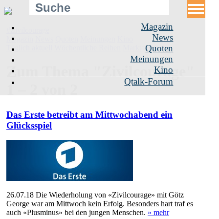
Magazin
#Zivilcourage
News
Magazin
News
Quoten
Meinungen
Kino
Täglich aktuell
Wöchentliche Reihen
Marktanteile
Quoten
Meinungen
Zum Thema "Zivilcourage"
Kino
Qtalk-Forum
1 – 2 von 2
Das Erste betreibt am Mittwochabend ein
Glücksspiel
26.07.18
Die Wiederholung von «Zivilcourage» mit Götz
George war am Mittwoch kein Erfolg. Besonders hart traf es
auch «Plusminus» bei den jungen Menschen.
» mehr