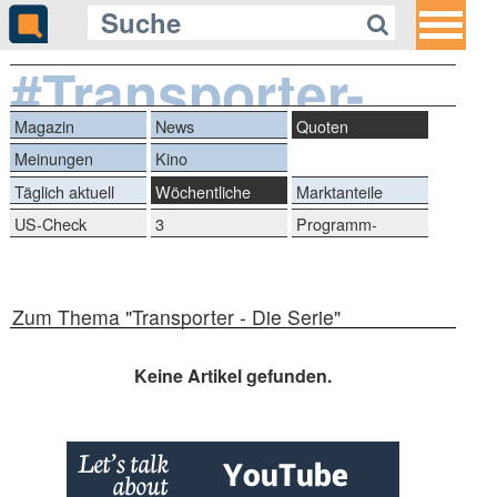
#Transporter-
DieSerie
Magazin
News
Quoten
Meinungen
Kino
Täglich aktuell
Wöchentliche
Marktanteile
Reihen
US-Check
3
Programm-
Quotengeheimnisse
Marken
Zum Thema "Transporter - Die Serie"
Keine Artikel gefunden.