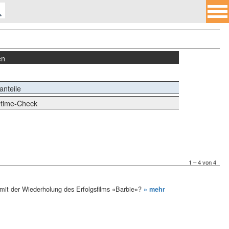
en
anteile
time-Check
1 – 4 von 4
mit der Wiederholung des Erfolgsfilms «Barbie»?
» mehr