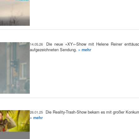
Die neue «XY»-Show mit Helene Reiner enttäusch
14.05.26
aufgezeichneten Sendung.
» mehr
Die Reality-Trash-Show bekam es mit großer Konkurr
26.01.25
» mehr