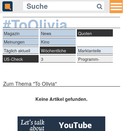
#ToOlivia
Magazin
News
Quoten
Meinungen
Kino
Täglich aktuell
Wöchentliche
Marktanteile
Reihen
US-Check
3
Programm-
Quotengeheimnisse
Marken
Zum Thema "To Olivia"
Keine Artikel gefunden.